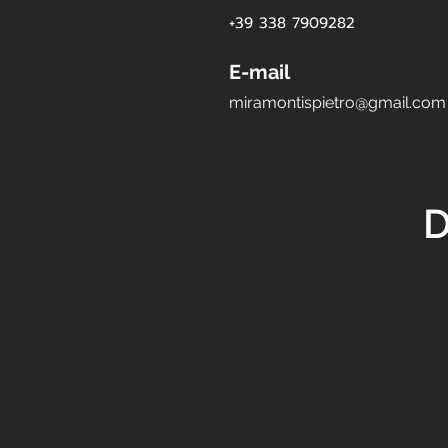
+39
338 7909282
E-mail
miramontispietro@gmail.com